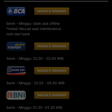
MASUK E-BANKING
Senin - Minggu: tidak ada offline
*noted: Kecuali saat maintenance
rutin dari bank
MASUK E-BANKING
Senin - Minggu: 23.00 - 02.00 WIB
MASUK E-BANKING
Senin - Minggu : 22.00 - 06.00 WIB
MASUK E-BANKING
Senin - Minggu: 01.30- 03.30 WIB