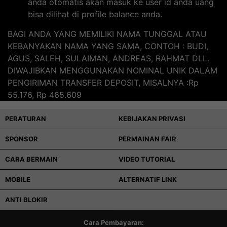
anda otomatis akan masuk ke user id anda uang
bisa dilihat di profile balance anda.
BAGI ANDA YANG MEMILIKI NAMA TUNGGAL ATAU
KEBANYAKAN NAMA YANG SAMA, CONTOH : BUDI,
AGUS, SALEH, SULAIMAN, ANDREAS, RAHMAT DLL.
DIWAJIBKAN MENGGUNAKAN NOMINAL UNIK DALAM
PENGIRIMAN TRANSFER DEPOSIT, MISALNYA :Rp
55.176, Rp 465.609
PERATURAN
KEBIJAKAN PRIVASI
SPONSOR
PERMAINAN FAIR
CARA BERMAIN
VIDEO TUTORIAL
MOBILE
ALTERNATIF LINK
ANTI BLOKIR
Cara Pembayaran: