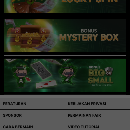
PERATURAN
KEBIJAKAN PRIVASI
SPONSOR
PERMAINAN FAIR
CARA BERMAIN
VIDEO TUTORIAL