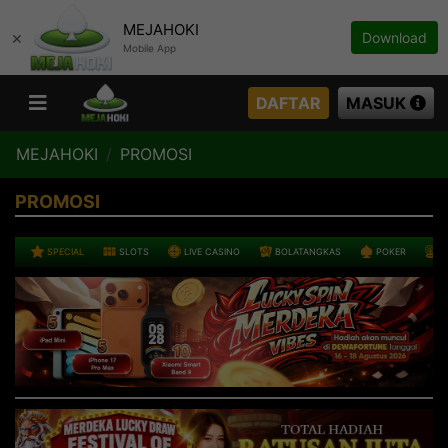
MEJAHOKI
×
Download
Mobile App
DAFTAR
MASUK
MEJAHOKI
PROMOSI
PROMOSI
SPECIAL
SLOTS
LIVE CASINO
BOLATANGKAS
POKER
S