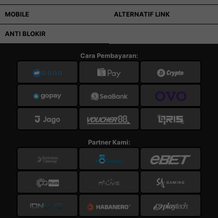
MOBILE
ALTERNATIF LINK
ANTI BLOKIR
Cara Pembayaran:
Partner Kami: